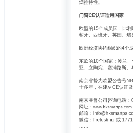
烟控特性。
门窗CE认证适用国家
欧盟的15个成员国：比
萄牙、西班牙、英国、瑞
欧洲经济协约组织的4个
东欧的10个国家：波兰
亚、立陶宛、塞浦路斯、
南京睿督为欧盟公告号NB
十多年，在建材CE认证及C
南京睿督公司咨询电话：025-8
网址：
www.hksmartps.com
邮箱：info@hksmartps.
微信：firetesting 或 177
……